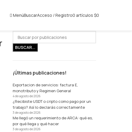
Menú
Buscar
Acceso / Registro
0
artículos
$
0
r
BUSCAR...
¡Últimas publicaciones!
Exportacion de servicios: factura E,
monotributo y Regimen General
4 de agosto de 2026
¿Recibiste USDT o cripto como pago por un
trabajo? Así lo declarás correctamente
3 de agosto de 2026
Me llegó un requerimiento de ARCA: qué es,
por qué llega y qué hacer
3 de agosto de 2026