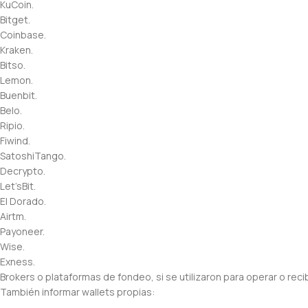
KuCoin.
Bitget.
Coinbase.
Kraken.
Bitso.
Lemon.
Buenbit.
Belo.
Ripio.
Fiwind.
SatoshiTango.
Decrypto.
Let’sBit.
El Dorado.
Airtm.
Payoneer.
Wise.
Exness.
Brokers o plataformas de fondeo, si se utilizaron para operar o reci
También informar wallets propias: