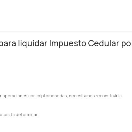
ara liquidar Impuesto Cedular po
or operaciones con criptomonedas, necesitamos reconstruir la
necesita determinar: