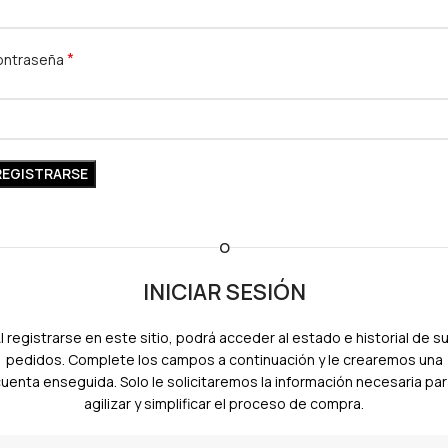
*
ontraseña
REGISTRARSE
O
INICIAR SESIÓN
l registrarse en este sitio, podrá acceder al estado e historial de s
pedidos. Complete los campos a continuación y le crearemos una
uenta enseguida. Solo le solicitaremos la información necesaria pa
agilizar y simplificar el proceso de compra.