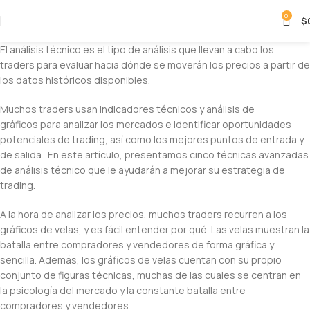
Únete al canal oficial de Telegram de Cripto
0
$
Contador y encontrá noticias, mercado, análisis,
apps ¡Y mucho más!
El análisis técnico es el tipo de análisis que llevan a cabo los
UNIRME A TELEGRAM
traders para evaluar hacia dónde se moverán los precios a partir de
los datos históricos disponibles.
Muchos traders usan indicadores técnicos y análisis de
gráficos para analizar los mercados e identificar oportunidades
potenciales de trading, así como los mejores puntos de entrada y
de salida. En este artículo, presentamos cinco técnicas avanzadas
de análisis técnico que le ayudarán a mejorar su estrategia de
trading.
A la hora de analizar los precios, muchos traders recurren a los
gráficos de velas, y es fácil entender por qué. Las velas muestran la
batalla entre compradores y vendedores de forma gráfica y
sencilla. Además, los gráficos de velas cuentan con su propio
conjunto de figuras técnicas, muchas de las cuales se centran en
la psicología del mercado y la constante batalla entre
compradores y vendedores.