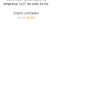
empresa “LLC” en solo 24 hs.
Cripto contador
$
499
$
1,199
Estudio contable especializado en fiscalidad cripto, inversiones
digitales, freelancers, exportadores de servicios, LLCs y