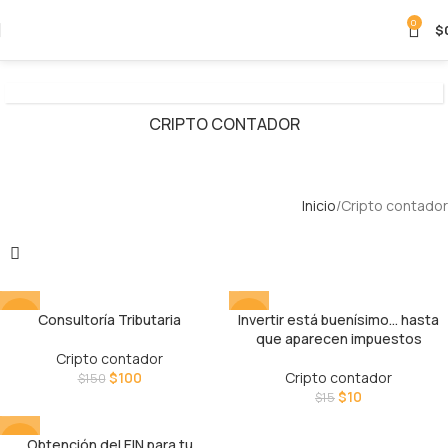
0
$
CRIPTO CONTADOR
Inicio
Cripto contador
Consultoría Tributaria
Invertir está buenísimo… hasta
-33%
-33%
que aparecen impuestos
Cripto contador
$
100
Cripto contador
$
150
$
10
$
15
Obtención del EIN para tu
-58%