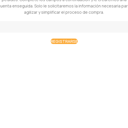
uenta enseguida. Solo le solicitaremos la información necesaria pa
agilizar y simplificar el proceso de compra.
REGISTRARSE
Estudio contable especializado en fiscalidad cripto, inversiones
digitales, freelancers, exportadores de servicios, LLCs y
cumplimiento tributario para personas y empresas en Argentina.