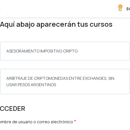
Cripto Contador y encontrá noticias,
0
$
mercado, análisis, apps ¡Y mucho
más!
Aquí abajo aparecerán tus cursos
UNIRME A TELEGRAM
ASESORAMIENTO IMPOSITIVO CRIPTO
ARBITRAJE DE CRIPTOMONEDAS ENTRE EXCHANGES, SIN
USAR PESOS ARGENTINOS
CCEDER
*
mbre de usuario o correo electrónico