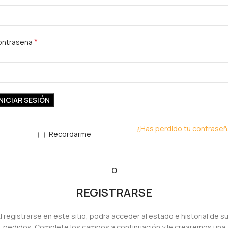
*
ontraseña
INICIAR SESIÓN
¿Has perdido tu contrase
Recordarme
O
REGISTRARSE
l registrarse en este sitio, podrá acceder al estado e historial de s
pedidos. Complete los campos a continuación y le crearemos una