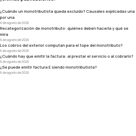
¿Cuándo un monotributista queda excluido? Causales explicadas una
por una
6 de agosto de 2026
Recategorización de monotributo: quiénes deben hacerla y qué se
mira
6 de agosto de 2026
Los cobros del exterior computan para el tope del monotributo?
6 de agosto de 2026
¿Cuándo hay que emitir la factura: al prestar el servicio o al cobrarlo?
6 de agosto de 2026
¿Se puede emitir factura E siendo monotributista?
6 de agosto de 2026
Estudio contable especializado en fiscalidad cripto, inversiones
digitales, freelancers, exportadores de servicios, LLCs y
cumplimiento tributario para personas y empresas en Argentina.
Links
Sobre nosotros