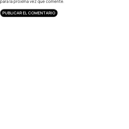
para la próxima vez que comente.
Estudio contable especializado en fiscalidad cripto, inversiones
digitales, freelancers, exportadores de servicios, LLCs y
cumplimiento tributario para personas y empresas en Argentina.
Links
Sobre nosotros
Contacto
Blog
Tienda
Cripto contador
Criptomonedas