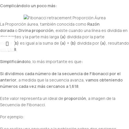
Complicándolo un poco más:
La Proporción áurea, también conocida como
Razón
dorada
o
Divina proporción
, existe cuando una línea es dividida en
dos partes y la parte más larga
(a)
dividida por la parte
menor
(b)
es igual a la suma de
(a)
+
(b)
dividida por
(a)
, resultando
em
1,618
.
Simplificándolo
, lo más importante es que
:
Si dividimos cada número de la secuencia de Fibonacci por el
anterior
, a medida que la secuencia avanza,
vamos obteniendo
números cada vez más cercanos a 1,618
.
Este valor representa un ideal de
proporción
, a imagen de la
Secuencia de Fibonacci.
Por ejemplo:
Si se realiza una encuesta a la población sobre dos opciones