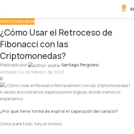
Cripto Contador y encontrá noticias,
0
$
mercado, análisis, apps ¡Y mucho
más!
CRIPTO CONTADOR
¿Cómo Usar el Retroceso de
UNIRME A TELEGRAM
Fibonacci con las
Criptomonedas?
Publicado por
Santiago Pergolesi
Activado 24 de febrero de 2023
0
A veces encontramos explicaciones lógicas donde menos lo
esperamos.
¿Por qué tiene forma de espiral el caparazón del caracol?
Como para todo, hay un motivo.