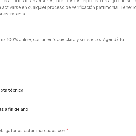
lica a todos los inversores, incluidos los cripto. No es algo que se l
activarse en cualquier proceso de verificación patrimonial. Tener l
r estrategia.
rma 100% online, con un enfoque claro y sin vueltas. Agendá tu
esta técnica
s a fin de año
*
bligatorios están marcados con