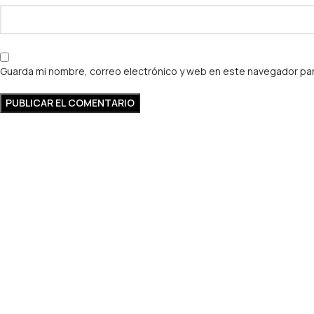
Guarda mi nombre, correo electrónico y web en este navegador par
Estudio contable especializado en fiscalidad cripto, inversiones di
Argentina.
Links
Sobre nosotros
Contacto
Blog