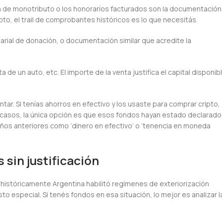
ón de monotributo o los honorarios facturados son la documentación
ipto, el trail de comprobantes históricos es lo que necesitás.
arial de donación, o documentación similar que acredite la
 de un auto, etc. El importe de la venta justifica el capital disponib
tar. Si tenías ahorros en efectivo y los usaste para comprar cripto,
casos, la única opción es que esos fondos hayan estado declarado
ños anteriores como ‘dinero en efectivo’ o ‘tenencia en moneda
sin justificación
históricamente Argentina habilitó regímenes de exteriorización
o especial. Si tenés fondos en esa situación, lo mejor es analizar l