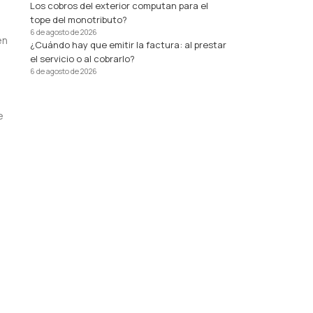
Los cobros del exterior computan para el
tope del monotributo?
6 de agosto de 2026
en
¿Cuándo hay que emitir la factura: al prestar
el servicio o al cobrarlo?
6 de agosto de 2026
e