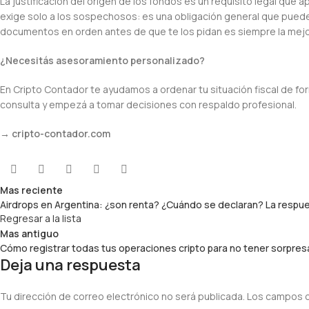
La justificación del origen de los fondos es un requisito legal que ap
exige solo a los sospechosos: es una obligación general que puede 
documentos en orden antes de que te los pidan es siempre la mejo
¿Necesitás asesoramiento personalizado?
En Cripto Contador te ayudamos a ordenar tu situación fiscal de fo
consulta y empezá a tomar decisiones con respaldo profesional.
→ cripto-contador.com
Mas reciente
Airdrops en Argentina: ¿son renta? ¿Cuándo se declaran? La respu
Regresar a la lista
Mas antiguo
Cómo registrar todas tus operaciones cripto para no tener sorpresa
Deja una respuesta
Tu dirección de correo electrónico no será publicada.
Los campos o