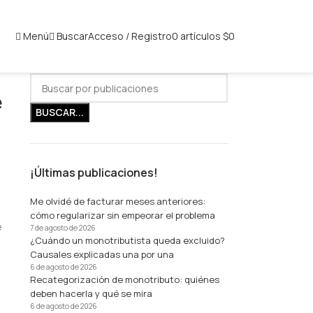
Menú
Buscar
Acceso / Registro
0
artículos
$
0
e
BUSCAR...
¡Últimas publicaciones!
Me olvidé de facturar meses anteriores:
cómo regularizar sin empeorar el problema
e
7 de agosto de 2026
¿Cuándo un monotributista queda excluido?
Causales explicadas una por una
6 de agosto de 2026
Recategorización de monotributo: quiénes
deben hacerla y qué se mira
6 de agosto de 2026