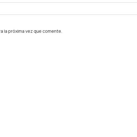
a la próxima vez que comente.
gitales, freelancers, exportadores de servicios, LLCs y cumplimient