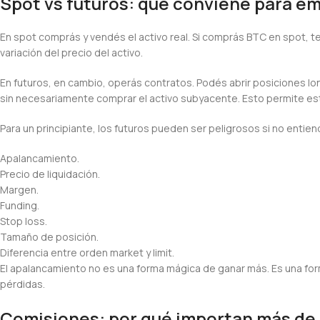
Spot vs futuros: qué conviene para e
En spot comprás y vendés el activo real. Si comprás BTC en spot, te
variación del precio del activo.
En futuros, en cambio, operás contratos. Podés abrir posiciones l
sin necesariamente comprar el activo subyacente. Esto permite es
Para un principiante, los futuros pueden ser peligrosos si no entien
Apalancamiento.
Precio de liquidación.
Margen.
Funding.
Stop loss.
Tamaño de posición.
Diferencia entre orden market y limit.
El apalancamiento no es una forma mágica de ganar más. Es una form
pérdidas.
Comisiones: por qué importan más de 