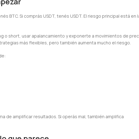
mpezar
nés BTC. Si comprás USDT, tenés USDT. El riesgo principal está en l
ong o short, usar apalancamiento y exponerte a movimientos de prec
trategias más flexibles, pero también aumenta mucho el riesgo.
de:
a de amplificar resultados. Si operás mal, también amplifica
lo que parece