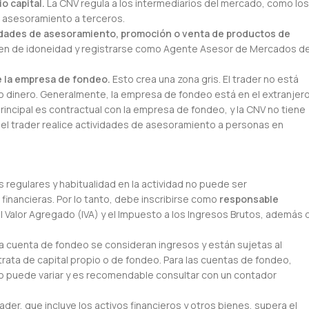
o capital.
La CNV regula a los intermediarios del mercado, como los
 asesoramiento a terceros.
tividades de asesoramiento, promoción o venta de productos de
men de idoneidad y registrarse como Agente Asesor de Mercados d
de la empresa de fondeo.
Esto crea una zona gris. El trader no está
dinero. Generalmente, la empresa de fondeo está en el extranjero
principal es contractual con la empresa de fondeo, y la CNV no tiene
e el trader realice actividades de asesoramiento a personas en
 regulares y habitualidad en la actividad no puede ser
 financieras. Por lo tanto, debe inscribirse como
responsable
 Valor Agregado (IVA) y el Impuesto a los Ingresos Brutos, además 
a cuenta de fondeo se consideran ingresos y están sujetas al
trata de capital propio o de fondeo. Para las cuentas de fondeo,
to puede variar y es recomendable consultar con un contador
rader, que incluye los activos financieros y otros bienes, supera el