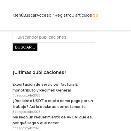
Menú
Buscar
Acceso / Registro
0
artículos
$
0
BUSCAR...
¡Últimas publicaciones!
Exportacion de servicios: factura E,
monotributo y Regimen General
4 de agosto de 2026
¿Recibiste USDT o cripto como pago por un
trabajo? Así lo declarás correctamente
3 de agosto de 2026
Me llegó un requerimiento de ARCA: qué es,
por qué llega y qué hacer
3 de agosto de 2026