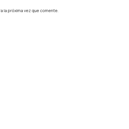
a la próxima vez que comente.
freelancers, exportadores de servicios, LLCs y cumplimiento tributa