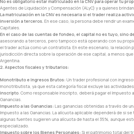
No es obligatorio estar matriculado en la CNV para operar tu propi
Agentes de Liquidación y Compensación (ALyC) y a quienes brindan
La matriculación en la CNV es necesaria si el trader realiza ac
inversión a terceros.
En ese caso, la persona debe rendir un exa
Capitales.
En el caso de las cuentas de fondeo, el capital no es tuyo, sino 
asesorando a terceros, pero tampoco está operando con su propio 
el trader actúa como un contratista. En este escenario, la relación 
jurisdicción directa sobre la operación de ese capital, a menos qu
Argentina.
2. Aspectos fiscales y tributarios:
Monotributo e Ingresos Brutos:
Un trader profesional con ingresos
monotributista, ya que esta categoría fiscal excluye las actividades
inscripto
. Como responsable inscripto, deberá pagar el Impuesto al
Ganancias.
Impuesto a las Ganancias:
Las ganancias obtenidas a través de un
Impuesto a las Ganancias. La alícuota aplicable dependerá de si se 
algunas fuentes sugieren una alícuota de hasta el 35%, aunque es
especializado.
Impuesto sobre los Bienes Personales:
Si el patrimonio total del t