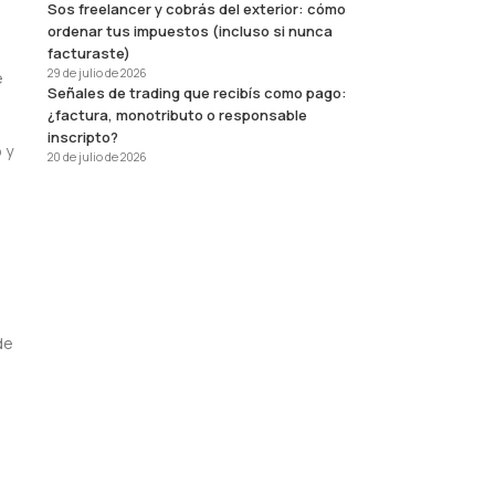
Sos freelancer y cobrás del exterior: cómo
ordenar tus impuestos (incluso si nunca
facturaste)
29 de julio de 2026
e
Señales de trading que recibís como pago:
¿factura, monotributo o responsable
inscripto?
 y
20 de julio de 2026
de