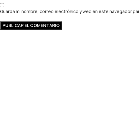
Guarda mi nombre, correo electrónico y web en este navegador par
ontable especializado en fiscalidad cripto, inversiones digitales, 
a.
s
sotros
o
da
ontador
onedas
 en EE.UU