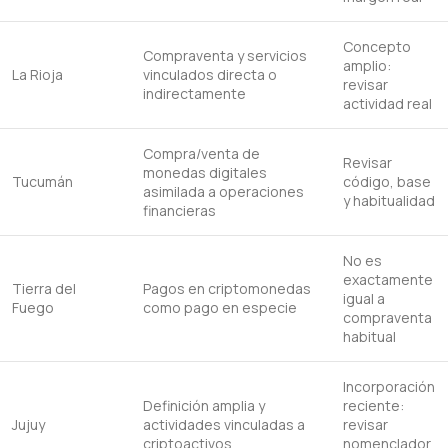
Concepto
Compraventa y servicios
amplio:
La Rioja
vinculados directa o
revisar
indirectamente
actividad real
Compra/venta de
Revisar
monedas digitales
Tucumán
código, base
asimilada a operaciones
y habitualidad
financieras
No es
exactamente
Tierra del
Pagos en criptomonedas
igual a
Fuego
como pago en especie
compraventa
habitual
Incorporación
Definición amplia y
reciente:
Jujuy
actividades vinculadas a
revisar
criptoactivos
nomenclador